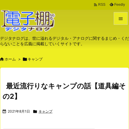

Feedly
RSS


メニュ
デジタナログは、世に溢れるデジタル・アナログに関するまじめ・くだ
らないことを広義に掲載していくサイトです。

サイド

ホーム
>

キャンプ

前へ

次へ
最近流行りなキャンプの話【道具編そ

の2】
検索

2021年8月1日

キャンプ