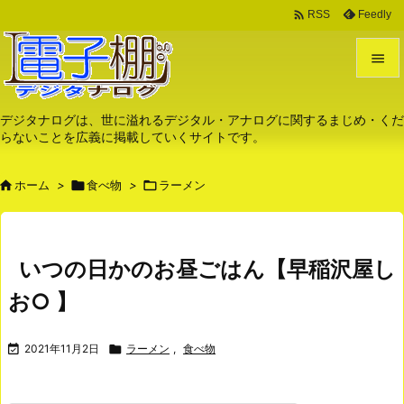

Feedly
RSS


メニュ
デジタナログは、世に溢れるデジタル・アナログに関するまじめ・くだ
らないことを広義に掲載していくサイトです。

サイド

ホーム
>

食べ物
>

ラーメン

前へ

次へ
いつの日かのお昼ごはん【早稲沢屋し

お○ 】
検索

2021年11月2日

ラーメン
,
食べ物