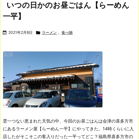
いつの日かのお昼ごはん【らーめん
一平】

2021年2月8日

ラーメン
,
食べ物
雲一つない恵まれた天気の中、今回のお昼ごはんは会津の喜多方市
にあるラーメン屋【らーめん一平】にやってきた。
14時くらいに入
店したがそこそこの客入りだった一平ってどこ？
福島県喜多方市の