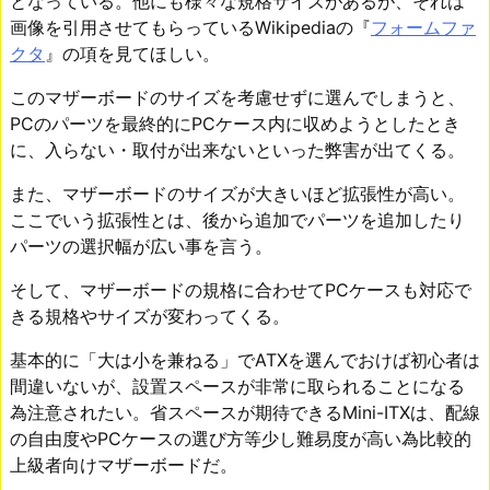
となっている。他にも様々な規格サイズがあるが、それは
画像を引用させてもらっているWikipediaの『
フォームファ
クタ
』の項を見てほしい。
このマザーボードのサイズを考慮せずに選んでしまうと、
PCのパーツを最終的にPCケース内に収めようとしたとき
に、入らない・取付が出来ないといった弊害が出てくる。
また、マザーボードのサイズが大きいほど拡張性が高い。
ここでいう拡張性とは、後から追加でパーツを追加したり
パーツの選択幅が広い事を言う。
そして、マザーボードの規格に合わせてPCケースも対応で
きる規格やサイズが変わってくる。
基本的に「大は小を兼ねる」でATXを選んでおけば初心者は
間違いないが、設置スペースが非常に取られることになる
為注意されたい。省スペースが期待できるMini-ITXは、配線
の自由度やPCケースの選び方等少し難易度が高い為比較的
上級者向けマザーボードだ。