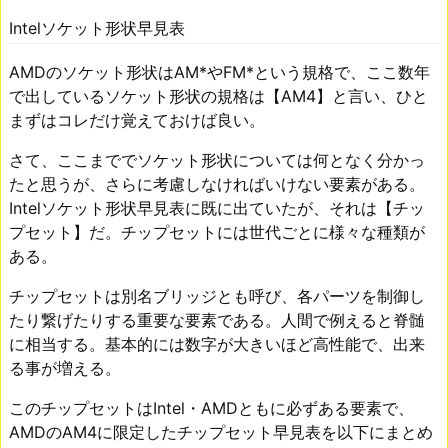
Intelソケット形状早見表
AMDのソケット形状はAM*やFM*という規格で、ここ数年
で出しているソケット形状の規格は【AM4】と言い、ひと
まずはコレだけ覚えておけば良い。
さて、ここまででソケット形状については何となく分かっ
たと思うが、さらに考慮しなければいけない要素がある。
Intelソケット形状早見表に既に出ていたが、それは【チッ
プセット】だ。チップセットには世代ごとに様々な種類が
ある。
チップセットは別名ブリッジとも呼び、各パーツを制御し
たり繋げたりする重要な要素である。人間で例えると脊髄
に相当する。基本的には数字が大きいほど高性能で、出来
る事が増える。
このチップセットはIntel・AMDともに必ずある要素で、
AMDのAM4に限定したチップセット早見表を以下にまとめ