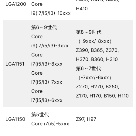
LGA1200
Core
H410
i9(i7/i5/i3)-10xxx
第6～9世代
第8～9世代
Core
（-9xxx/-8xxx）
i9(i7/i5/i3)-9xxx
Z390, B365, Z370,
Core
H370, B360, H310
LGA1151
i7(i5/i3)-8xxx
第6～7世代
Core
（-7xxx/-6xxx）
i7(i5/i3)-7xxx
Z270, H270, B250,
Core
Z170, H170, B150, H110
i7(i5/i3)-6xxx
第5世代
LGA1150
Z97, H97
Core i7(i5)-5xxx