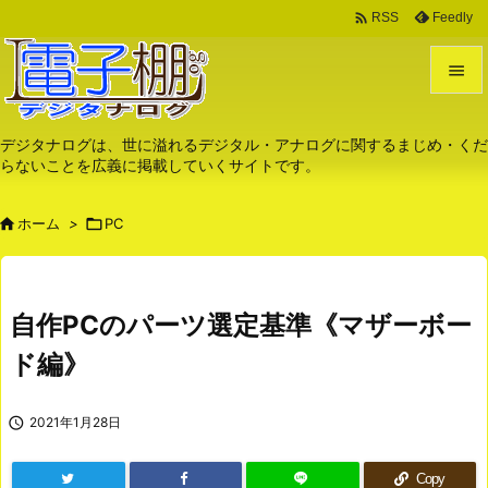

Feedly
RSS


メニュ
デジタナログは、世に溢れるデジタル・アナログに関するまじめ・くだ
らないことを広義に掲載していくサイトです。

サイド

ホーム
>

PC

前へ

次へ
自作PCのパーツ選定基準《マザーボー

ド編》
検索

2021年1月28日
Copy