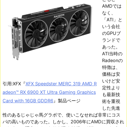
AMDでは
なく、
「ATI」と
いう会社
のGPUブ
ランドで
あった。
ATI当時の
Radeonの
特徴は、
価格は安
いけど安
引用:XFX『
XFX Speedster MERC 319 AMD R
定性より
adeon™ RX 6900 XT Ultra Gaming Graphics
も最新技
Card with 16GB GDDR6
』製品ページ
術を重視
した先進
性のあるじゃじゃ馬グラボで、使いこなせれば非常にコス
パの高いものであった。しかし、2006年にAMDに買収され