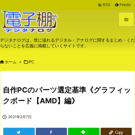

Feedly
RSS


メニュ
デジタナログは、世に溢れるデジタル・アナログに関するまじめ・くだ
らないことを広義に掲載していくサイトです。

サイド

ホーム
>

PC

前へ

次へ
自作PCのパーツ選定基準《グラフィッ

クボード【AMD】編》
検索

2021年2月7日
Copy