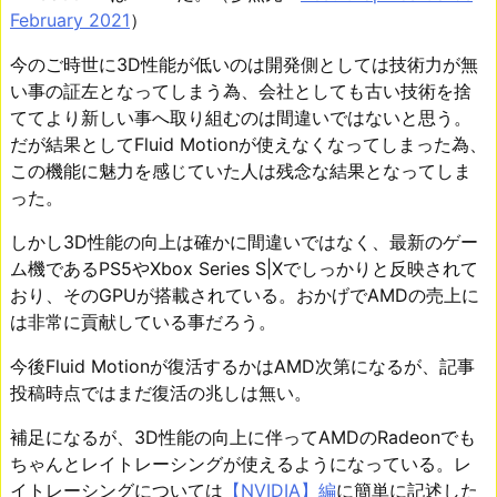
February 2021
）
今のご時世に3D性能が低いのは開発側としては技術力が無
い事の証左となってしまう為、会社としても古い技術を捨
ててより新しい事へ取り組むのは間違いではないと思う。
だが結果としてFluid Motionが使えなくなってしまった為、
この機能に魅力を感じていた人は残念な結果となってしま
った。
しかし3D性能の向上は確かに間違いではなく、最新のゲー
ム機であるPS5やXbox Series S|Xでしっかりと反映されて
おり、そのGPUが搭載されている。おかげでAMDの売上に
は非常に貢献している事だろう。
今後Fluid Motionが復活するかはAMD次第になるが、記事
投稿時点ではまだ復活の兆しは無い。
補足になるが、3D性能の向上に伴ってAMDのRadeonでも
ちゃんとレイトレーシングが使えるようになっている。レ
イトレーシングについては
【NVIDIA】編
に簡単に記述した