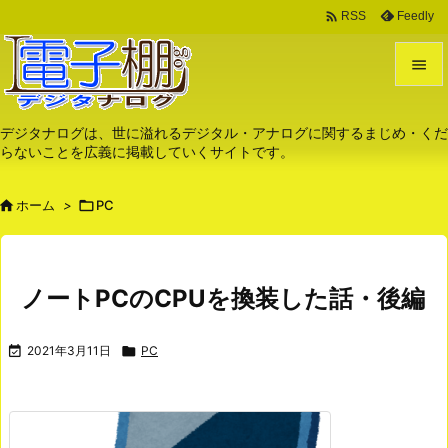

Feedly
RSS


メニュ
デジタナログは、世に溢れるデジタル・アナログに関するまじめ・くだ
らないことを広義に掲載していくサイトです。

サイド

ホーム
>

PC

前へ

次へ
ノートPCのCPUを換装した話・後編

検索

2021年3月11日

PC