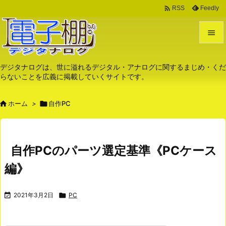

Feedly
RSS


メニュ
デジタナログは、世に溢れるデジタル・アナログに関するまじめ・くだ
らないことを広義に掲載していくサイトです。

サイド

ホーム
>

自作PC

前へ

次へ
自作PCのパーツ選定基準《PCケース

編》
検索

2021年3月2日

PC